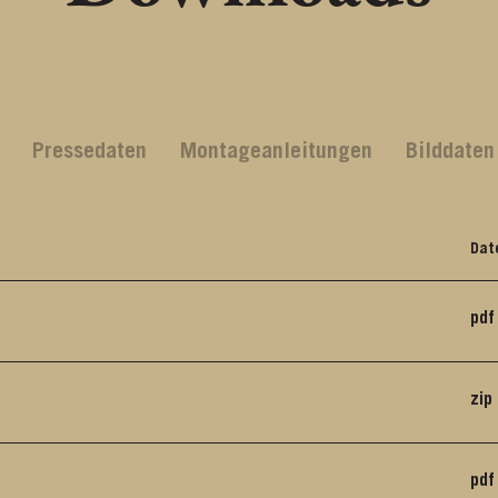
Pressedaten
Montageanleitungen
Bilddaten
Dat
pdf
zip
pdf