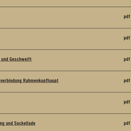
pdf
pdf
 und Geschweift
pdf
geverbindung Rahmenkopfhaupt
pdf
pdf
ng und Sockellade
pdf