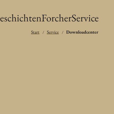
eschichten
Forcher
Service
Start
Service
Downloadcenter
/
/