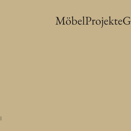
Möbel
Projekte
G
l