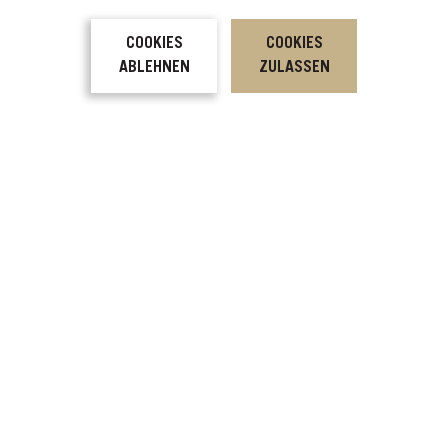
COOKIES
COOKIES
ABLEHNEN
ZULASSEN
Eine Werkstatt in den Tiroler Bergen, die
sich dem
schönen Möbelbau in all seinen Facetten
widmet.
Wir sind Forcher.