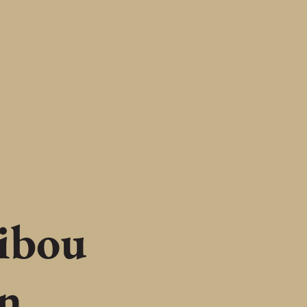
ibou
en