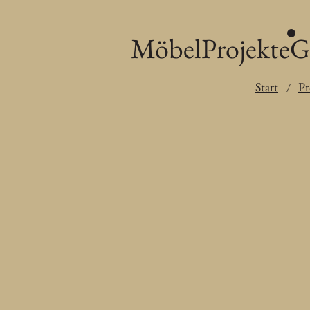
Möbel
Projekte
G
Start
Pr
/