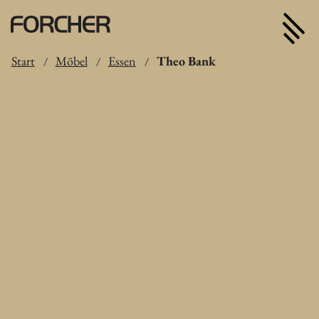
Start
Möbel
Essen
Theo Bank
/
/
/