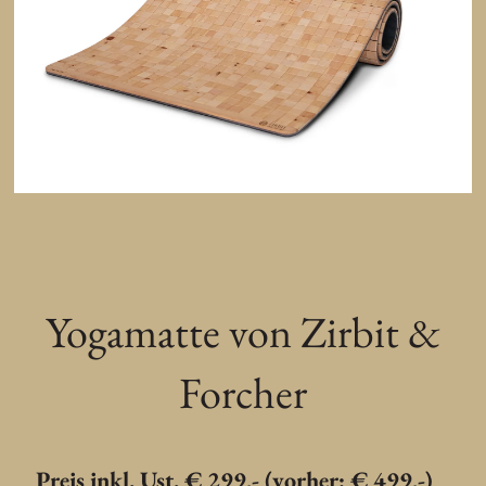
Yogamatte von Zirbit &
Forcher
Preis inkl. Ust. € 299,- (vorher: € 499,-)