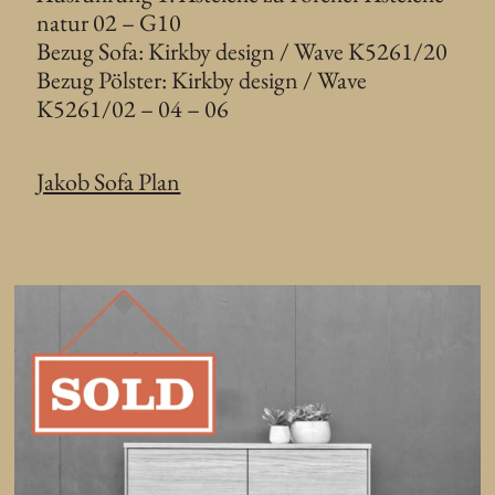
natur 02 – G10
Bezug Sofa: Kirkby design / Wave K5261/20
Bezug Pölster: Kirkby design / Wave
K5261/02 – 04 – 06
Jakob Sofa Plan